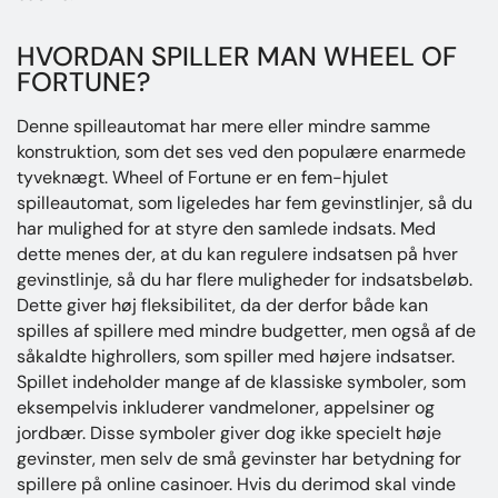
HVORDAN SPILLER MAN WHEEL OF
FORTUNE?
Denne spilleautomat har mere eller mindre samme
konstruktion, som det ses ved den populære enarmede
tyveknægt. Wheel of Fortune er en fem-hjulet
spilleautomat, som ligeledes har fem gevinstlinjer, så du
har mulighed for at styre den samlede indsats. Med
dette menes der, at du kan regulere indsatsen på hver
gevinstlinje, så du har flere muligheder for indsatsbeløb.
Dette giver høj fleksibilitet, da der derfor både kan
spilles af spillere med mindre budgetter, men også af de
såkaldte highrollers, som spiller med højere indsatser.
Spillet indeholder mange af de klassiske symboler, som
eksempelvis inkluderer vandmeloner, appelsiner og
jordbær. Disse symboler giver dog ikke specielt høje
gevinster, men selv de små gevinster har betydning for
spillere på online casinoer. Hvis du derimod skal vinde