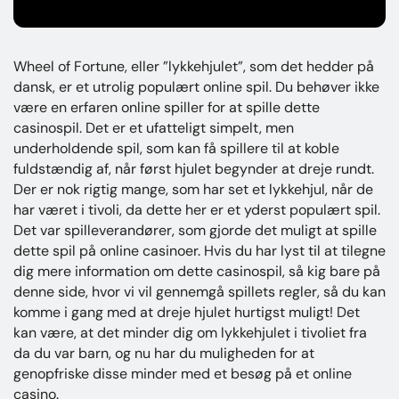
Wheel of Fortune, eller ”lykkehjulet”, som det hedder på
dansk, er et utrolig populært online spil. Du behøver ikke
være en erfaren online spiller for at spille dette
casinospil. Det er et ufatteligt simpelt, men
underholdende spil, som kan få spillere til at koble
fuldstændig af, når først hjulet begynder at dreje rundt.
Der er nok rigtig mange, som har set et lykkehjul, når de
har været i tivoli, da dette her er et yderst populært spil.
Det var spilleverandører, som gjorde det muligt at spille
dette spil på online casinoer. Hvis du har lyst til at tilegne
dig mere information om dette casinospil, så kig bare på
denne side, hvor vi vil gennemgå spillets regler, så du kan
komme i gang med at dreje hjulet hurtigst muligt! Det
kan være, at det minder dig om lykkehjulet i tivoliet fra
da du var barn, og nu har du muligheden for at
genopfriske disse minder med et besøg på et online
casino.