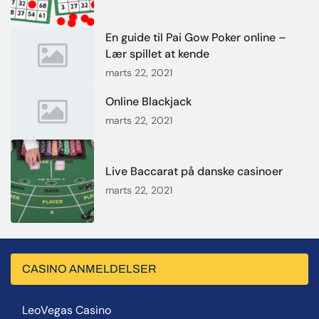
PERFEKT TIL ALLE SPILLERE
KONKLUSION
En guide til Pai Gow Poker online –
Lær spillet at kende
marts 22, 2021
Online Blackjack
marts 22, 2021
Live Baccarat på danske casinoer
marts 22, 2021
CASINO ANMELDELSER
LeoVegas Casino