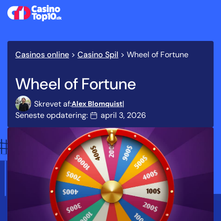
Casino anmeldelser
Casinos online
>
Casino Spil
>
Wheel of Fortune
Casino bonus
Wheel of Fortune
Casino spil
Skrevet af:
|
Alex Blomquist
Casino software
Seneste opdatering:
april 3, 2026
Betalingsmetoder
Nyheder