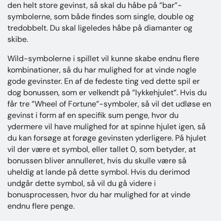
den helt store gevinst, så skal du håbe på ”bar”-
symbolerne, som både findes som single, double og
tredobbelt. Du skal ligeledes håbe på diamanter og
skibe.
Wild-symbolerne i spillet vil kunne skabe endnu flere
kombinationer, så du har mulighed for at vinde nogle
gode gevinster. En af de fedeste ting ved dette spil er
dog bonussen, som er velkendt på ”lykkehjulet”. Hvis du
får tre ”Wheel of Fortune”-symboler, så vil det udløse en
gevinst i form af en specifik sum penge, hvor du
ydermere vil have mulighed for at spinne hjulet igen, så
du kan forsøge at forøge gevinsten yderligere. På hjulet
vil der være et symbol, eller tallet 0, som betyder, at
bonussen bliver annulleret, hvis du skulle være så
uheldig at lande på dette symbol. Hvis du derimod
undgår dette symbol, så vil du gå videre i
bonusprocessen, hvor du har mulighed for at vinde
endnu flere penge.