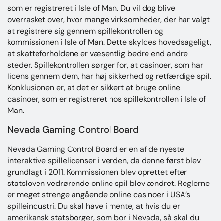
som er registreret i Isle of Man. Du vil dog blive
overrasket over, hvor mange virksomheder, der har valgt
at registrere sig gennem spillekontrollen og
kommissionen i Isle of Man. Dette skyldes hovedsageligt,
at skatteforholdene er væsentlig bedre end andre
steder. Spillekontrollen sørger for, at casinoer, som har
licens gennem dem, har høj sikkerhed og retfærdige spil.
Konklusionen er, at det er sikkert at bruge online
casinoer, som er registreret hos spillekontrollen i Isle of
Man.
Nevada Gaming Control Board
Nevada Gaming Control Board er en af de nyeste
interaktive spillelicenser i verden, da denne først blev
grundlagt i 2011. Kommissionen blev oprettet efter
statsloven vedrørende online spil blev ændret. Reglerne
er meget strenge angående online casinoer i USA’s
spilleindustri. Du skal have i mente, at hvis du er
amerikansk statsborger, som bor i Nevada, så skal du