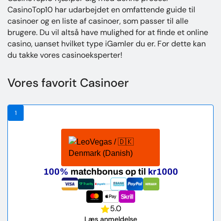
CasinoTop10 har udarbejdet en omfattende guide til
casinoer og en liste af casinoer, som passer til alle
brugere. Du vil altså have mulighed for at finde et online
casino, uanset hvilket type iGamler du er. For dette kan
du takke vores casinoeksperter!
Vores favorit Casinoer
1
100%
matchbonus op til
kr1000
5.0
Læs anmeldelse