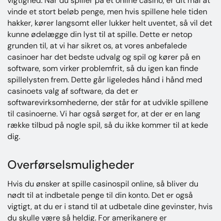
vigtighed. Når du spiller på et online casino, er dit mål at
vinde et stort beløb penge, men hvis spillene hele tiden
hakker, kører langsomt eller lukker helt uventet, så vil det
kunne ødelægge din lyst til at spille. Dette er netop
grunden til, at vi har sikret os, at vores anbefalede
casinoer har det bedste udvalg og spil og kører på en
software, som virker problemfrit, så du igen kan finde
spillelysten frem. Dette går ligeledes hånd i hånd med
casinoets valg af software, da det er
softwarevirksomhederne, der står for at udvikle spillene
til casinoerne. Vi har også sørget for, at der er en lang
række tilbud på nogle spil, så du ikke kommer til at kede
dig.
Overførselsmuligheder
Hvis du ønsker at spille casinospil online, så bliver du
nødt til at indbetale penge til din konto. Det er også
vigtigt, at du er i stand til at udbetale dine gevinster, hvis
du skulle være så heldig. For amerikanere er