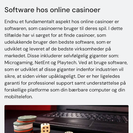
Software hos online casinoer
Endnu et fundamentalt aspekt hos online casinoer er
softwaren, som casinoerne bruger til deres spil. I dette
tilfælde har vi sørget for at finde casinoer, som
udelukkende bruger den bedste software, som er
udviklet og leveret af de bedste virksomheder på
markedet. Disse inkluderer selvfølgelig giganter som:
Microgaming, NetEnt og Playtech. Ved at bruge software,
som er udviklet af disse giganter indenfor industrien vil
sikre, at siden virker upåklageligt. Der er her ligeledes
garanti for professionel support samt understøttelse på
forskellige platforme som din bærbare computer og din
mobiltelefon.