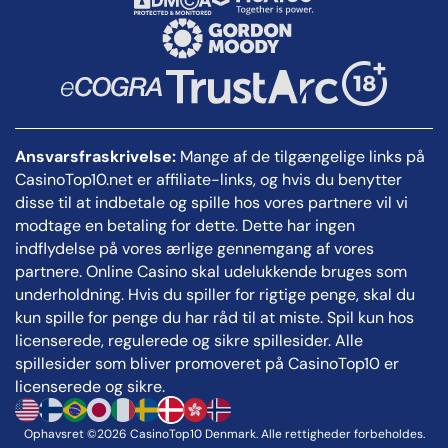
Ansvarsfraskrivelse:
Mange af de tilgængelige links på
CasinoTop10.net er affiliate-links, og hvis du benytter
disse til at indbetale og spille hos vores partnere vil vi
modtage en betaling for dette. Dette har ingen
indflydelse på vores ærlige gennemgang af vores
partnere. Online Casino skal udelukkende bruges som
underholdning. Hvis du spiller for rigtige penge, skal du
kun spille for penge du har råd til at miste. Spil kun hos
licenserede, regulerede og sikre spillesider. Alle
spillesider som bliver promoveret på CasinoTop10 er
licenserede og sikre.
Ophavsret ©2026 CasinoTop10 Denmark. Alle rettigheder forbeholdes.