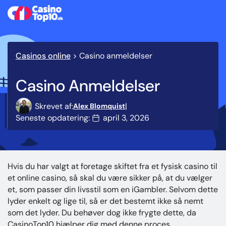
Casino anmeldelser
Casinos online
>
Casino anmeldelser
Casino bonus
Casino Anmeldelser
Casino spil
Skrevet af:
|
Alex Blomquist
Casino software
Seneste opdatering:
april 3, 2026
Betalingsmetoder
Nyheder
Hvis du har valgt at foretage skiftet fra et fysisk casino til
et online casino, så skal du være sikker på, at du vælger
et, som passer din livsstil som en iGambler. Selvom dette
lyder enkelt og lige til, så er det bestemt ikke så nemt
som det lyder. Du behøver dog ikke frygte dette, da
CasinoTop10 hjælper dig med denne proces.