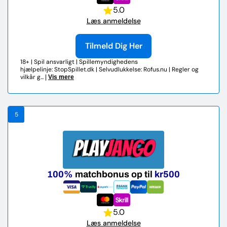
5.0
Læs anmeldelse
Tilmeld Dig Her
18+ | Spil ansvarligt | Spillemyndighedens
hjælpelinje: StopSpillet.dk | Selvudlukkelse: Rofus.nu | Regler og
vilkår g...
|
Vis mere
5
100%
matchbonus op til
kr500
5.0
Læs anmeldelse