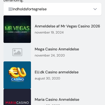
behandling.
Indholdsfortegnelse
Vores favorit Casinoer
Anmeldelse af Mr Vegas Casino 2026
Læs CasinoTop10s casino anmeldelser og find de bedste
november 19, 2024
online casinoer!
Licenser og bestemmelser hos online casinoer
Mega Casino Anmeldelse
Vores bedømmelseskriterier
november 24, 2020
Malta Gaming Authority (MGA)
Storbritanniens spillekommission
EU.dk Casino anmeldelse
Isle of Man spillekontrol og kommission
august 30, 2020
Nevada Gaming Control Board
New Jerseys deling for spillehåndhævelse
Maria Casino Anmeldelse
Hjemmesider for casinoer