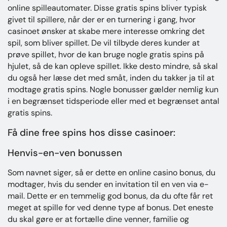
online spilleautomater. Disse gratis spins bliver typisk
givet til spillere, når der er en turnering i gang, hvor
casinoet ønsker at skabe mere interesse omkring det
spil, som bliver spillet. De vil tilbyde deres kunder at
prøve spillet, hvor de kan bruge nogle gratis spins på
hjulet, så de kan opleve spillet. Ikke desto mindre, så skal
du også her læse det med småt, inden du takker ja til at
modtage gratis spins. Nogle bonusser gælder nemlig kun
i en begrænset tidsperiode eller med et begrænset antal
gratis spins.
Få dine free spins hos disse casinoer:
Henvis-en-ven bonussen
Som navnet siger, så er dette en online casino bonus, du
modtager, hvis du sender en invitation til en ven via e-
mail. Dette er en temmelig god bonus, da du ofte får ret
meget at spille for ved denne type af bonus. Det eneste
du skal gøre er at fortælle dine venner, familie og