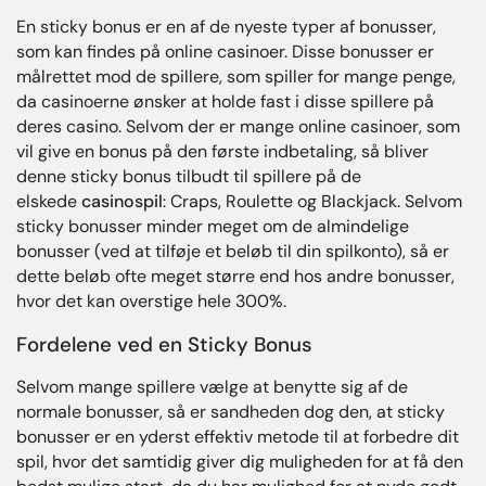
En sticky bonus er en af de nyeste typer af bonusser,
som kan findes på online casinoer. Disse bonusser er
målrettet mod de spillere, som spiller for mange penge,
da casinoerne ønsker at holde fast i disse spillere på
deres casino. Selvom der er mange online casinoer, som
vil give en bonus på den første indbetaling, så bliver
denne sticky bonus tilbudt til spillere på de
elskede
casinospil
: Craps, Roulette og Blackjack. Selvom
sticky bonusser minder meget om de almindelige
bonusser (ved at tilføje et beløb til din spilkonto), så er
dette beløb ofte meget større end hos andre bonusser,
hvor det kan overstige hele 300%.
Fordelene ved en Sticky Bonus
Selvom mange spillere vælge at benytte sig af de
normale bonusser, så er sandheden dog den, at sticky
bonusser er en yderst effektiv metode til at forbedre dit
spil, hvor det samtidig giver dig muligheden for at få den