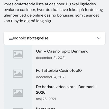
vores omfattende liste af casinoer. Du skal ligeledes
evaluere casinoer, hvor du skal have fokus på fordele og
ulemper ved de online casino bonusser, som casinoet
kan tilbyde dig på lang sigt.
Indholdsfortegnelse
Bedste Casino Bonusser
Om – CasinoTop10 Denmark
december 21, 2021
Fakta om Online Casino Bonus
De bedste online casino bonusser i Danmark
Forfatterbio Casinotop10
Fordelene ved at spille casinospil på et online casino
december 14, 2021
Casino bonusser og casino bonuskoder - Fakta
De bedste video slots i Danmark i
2026
Fakta om online casino bonusserne
maj 26, 2021
Casinotop10 Anbefaler:
Kontakt os