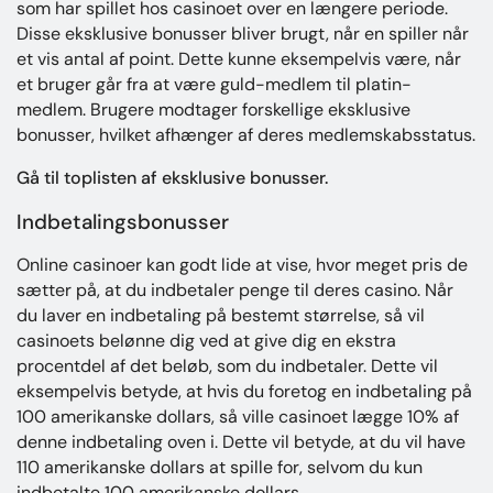
som har spillet hos casinoet over en længere periode.
Disse eksklusive bonusser bliver brugt, når en spiller når
et vis antal af point. Dette kunne eksempelvis være, når
et bruger går fra at være guld-medlem til platin-
medlem. Brugere modtager forskellige eksklusive
bonusser, hvilket afhænger af deres medlemskabsstatus.
Gå til toplisten af eksklusive bonusser.
Indbetalingsbonusser
Online casinoer kan godt lide at vise, hvor meget pris de
sætter på, at du indbetaler penge til deres casino. Når
du laver en indbetaling på bestemt størrelse, så vil
casinoets belønne dig ved at give dig en ekstra
procentdel af det beløb, som du indbetaler. Dette vil
eksempelvis betyde, at hvis du foretog en indbetaling på
100 amerikanske dollars, så ville casinoet lægge 10% af
denne indbetaling oven i. Dette vil betyde, at du vil have
110 amerikanske dollars at spille for, selvom du kun
indbetalte 100 amerikanske dollars.