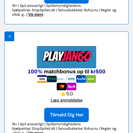
18+ | Spil ansvarligt | Spillemyndighedens
hjælpelinje: StopSpillet.dk | Selvudlukkelse: Rofus.nu | Regler og
vilkår g...
|
Vis mere
5
100%
matchbonus op til
kr500
5.0
Læs anmeldelse
Tilmeld Dig Her
18+ | Spil ansvarligt | Spillemyndighedens
hjælpelinje: StopSpillet.dk | Selvudlukkelse: Rofus.nu | Regler og
vilkår g...
|
Vis mere