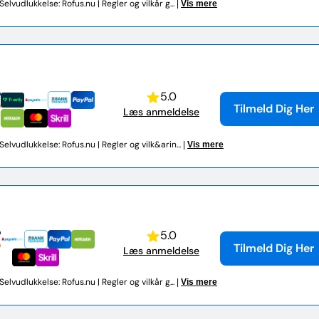
elvudlukkelse: Rofus.nu | Regler og vilkår g...
|
Vis mere
5.0
Tilmeld Dig Her
Læs anmeldelse
Selvudlukkelse: Rofus.nu | Regler og vilk&arin...
|
Vis mere
5.0
Tilmeld Dig Her
Læs anmeldelse
elvudlukkelse: Rofus.nu | Regler og vilkår g...
|
Vis mere