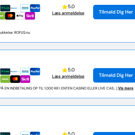
5.0
Tilmeld Dig Her
Læs anmeldelse
lukkelse: ROFUS.nu
5.0
Tilmeld Dig Her
Læs anmeldelse
Å EN INDBETALING OP TIL 1.000 KR I ENTEN CASINO ELLER LIVE CAS...
|
Vis mere
5.0