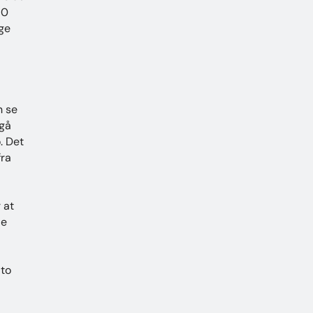
10
ige
n se
 gå
. Det
fra
 at
de
 to