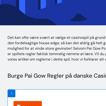
Det kan ofte være svært at vælge et casinospil på grund
den fordelsagtige house edge, så kan det aldrig gå helt ga
mulighed for at vinde store gevinster! Selvom Pai Gow Poker
er spillets regler faktisk temmelig nemme at lære. Vil du 
vores artikel om reglerne i dette spil, hvor vi forklarer alt
Burge Pai Gow Regler på danske Casi
1