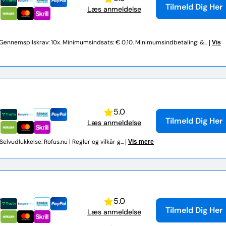
Tilmeld Dig Her
Læs anmeldelse
 Gennemspilskrav: 10x. Minimumsindsats: € 0.10. Minimumsindbetaling: &...
|
Vis
5.0
Tilmeld Dig Her
Læs anmeldelse
elvudlukkelse: Rofus.nu | Regler og vilkår g...
|
Vis mere
5.0
Tilmeld Dig Her
Læs anmeldelse