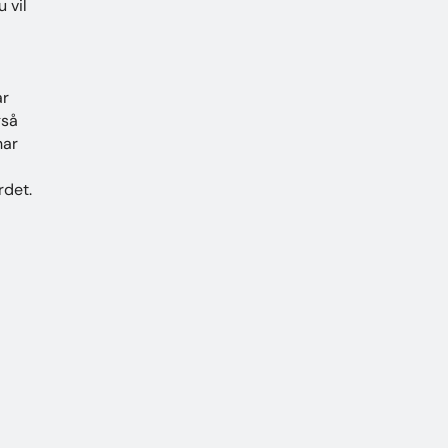
 vil
ar
gså
har
rdet.