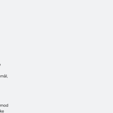
e
emål,
l mod
kke