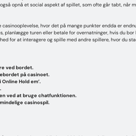
gså opnå et social aspekt af spillet, som ofte går tabt, når 
ge casinooplevelse, hvor det på mange punkter endda er endn
, planlægge turen eller betale for overnatninger, hvis du bor 
ed for at interagere og spille med andre spillere, hvor du st
ere ved bordet.
lebordet på casinoet.
Online Hold em’.
.
en ved at bruge chatfunktionen.
indelige casinospil.