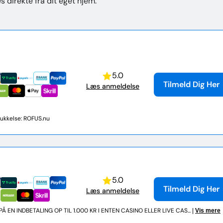
s direkte fra dit eget hjem.
5.0
Tilmeld Dig Her
Læs anmeldelse
lukkelse: ROFUS.nu
5.0
Tilmeld Dig Her
Læs anmeldelse
Å EN INDBETALING OP TIL 1.000 KR I ENTEN CASINO ELLER LIVE CAS...
|
Vis mere