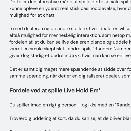
Dette er den ultimative måde at spille dette sociale spil
kunne opleve en yderst realistisk casinooplevelse, hvor 
mulighed for at chatt
e med dealeren og de andre spillere, hvor dealeren vil sende
altså mulighed for menneskelig interaktion, som netop man
fordelen af, at du kan se live dealeren blande og uddele k
været en smule skeptisk til andre spils ”Random Number 
giver dog stadig et bedre indtryk, hvis man kan se en live 
Det er samtidig meget mere spændende at sidde over for 
samme spænding, når det er en digitaliseret dealer, som 
Fordele ved at spille Live Hold Em’
Du spiller imod en rigtig person – og ikke med en ”Ran
Troværdig uddeling af kort, da du kan se, at de bliver bla