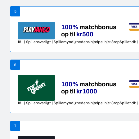
5
100%
matchbonus
op til
kr500
18+ | Spil ansvarligt | Spillemyndighedens hjælpelinje: StopSpillet.dk | S
6
100%
matchbonus
op til
kr1000
18+ | Spil ansvarligt | Spillemyndighedens hjælpelinje: StopSpillet.dk | 
7