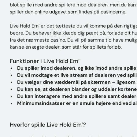
blot spille med andre spillere mod dealeren, men du kan o
spiller den online udgave, som findes på casinoerne.
Live Hold Em’ er det tætteste du vil komme på den rigti
bedre. Du behøver ikke klæde dig pænt på, forlade dit hus
fra det nærmeste casino. Du vil på samme tid have muligh
kan se en ægte dealer, som står for spillets forløb.
Funktioner i Live Hold Em’
Du spiller imod dealeren, og ikke imod andre spill
Du vil modtage et live stream af dealeren ved spil
Du vælger dine væddemål på skærmen – ligesom i 
Du kan se, at dealeren blander og uddeler kortene
Du kan interagere med andre spillere samt dealer
Minimumsindsatser er en smule højere end ved alm
Hvorfor spille Live Hold Em’?