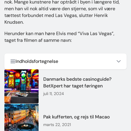
nok. Mange kunstnere har optrådt i byen i længere tid,
men han vil nok altid være den stjerne, som vil være
tættest forbundet med Las Vegas, slutter Henrik
Knudsen.
Herunder kan man høre Elvis med “Viva Las Vegas”,
taget fra filmen af samme navn:
Indholdsfortegnelse
Startede med fiasko
Danmarks bedste casinoguide?
Gamblede aldrig
BetXpert har taget føringen
juli 11, 2024
Vild med hotellets dessert
Den største stjerne
Pak kufferten, og rejs til Macao
marts 22, 2021