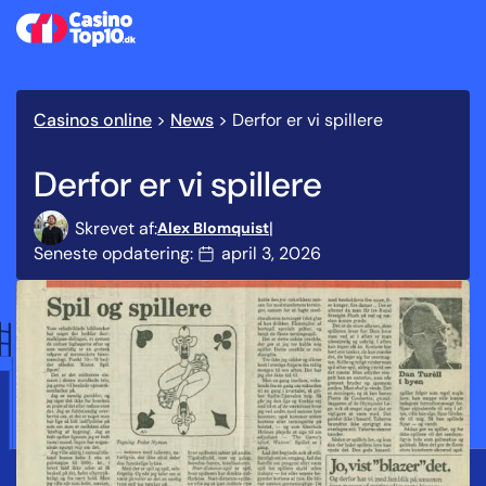
Casino anmeldelser
Casinos online
>
News
>
Derfor er vi spillere
Casino bonus
Derfor er vi spillere
Casino spil
Skrevet af:
|
Alex Blomquist
Casino software
Seneste opdatering:
april 3, 2026
Betalingsmetoder
Nyheder