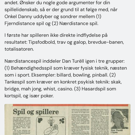
andet. Ønsker du nogle gode argumenter for din
spillelidenskab, så er der grund til at følge med, når
Onkel Danny uddyber og sondrer mellem (1)
Fjerndistance spil og (2) Nærdistance spil.
I første har spilleren ikke direkte indflydelse på
resultatet: Tipsfodbold, trav og galop, brevdue-banen,
totalisatoren.
Nærdistancespil inddeler Dan Turèll igen i tre grupper:
(1) Behændighedsspil som kræver fysisk teknik, næsten
som i sport. Eksempler: billard, bowling, pinball. (2)
Tankespil som kræver en konkret psykisk teknik: skak,
bridge, mah jong, whist, casino. (3) Hasardspil som
kortspil, og især poker.