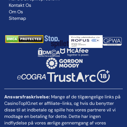
Kontakt Os
Om Os
Sitemap
Ansvarsfraskrivelse:
Mange af de tilgængelige links på
CasinoTop10.net er affiliate-links, og hvis du benytter
disse til at indbetale og spille hos vores partnere vil vi
modtage en betaling for dette. Dette har ingen
indflydelse på vores ærlige gennemgang af vores