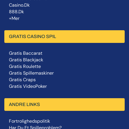
Casino.dk
888.dk
+mer
GRATIS CASINO SPIL
Gratis Baccarat
Gratis Blackjack
Gratis Roulette
Gratis Spillemaskiner
Gratis Craps
Gratis VideoPoker
ANDRE LINKS
Fortrolighedspolitik
Har Du Et Spilleproblem?