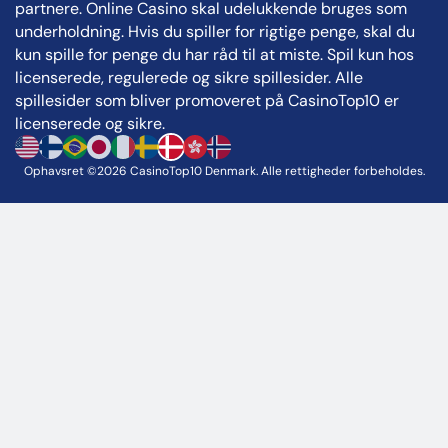
partnere. Online Casino skal udelukkende bruges som
underholdning. Hvis du spiller for rigtige penge, skal du
kun spille for penge du har råd til at miste. Spil kun hos
licenserede, regulerede og sikre spillesider. Alle
spillesider som bliver promoveret på CasinoTop10 er
licenserede og sikre.
Ophavsret ©2026 CasinoTop10 Denmark. Alle rettigheder forbeholdes.