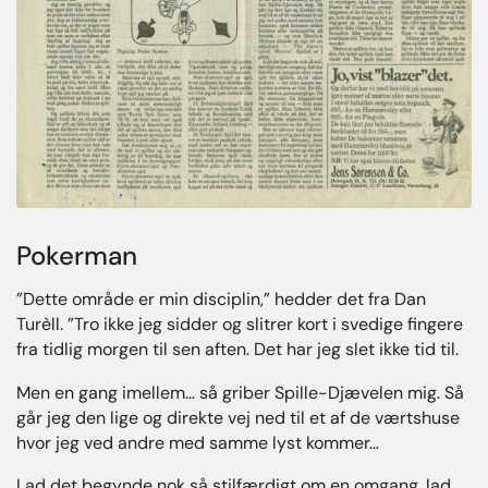
Pokerman
”Dette område er min disciplin,” hedder det fra Dan
Turèll. ”Tro ikke jeg sidder og slitrer kort i svedige fingere
fra tidlig morgen til sen aften. Det har jeg slet ikke tid til.
Men en gang imellem… så griber Spille-Djævelen mig. Så
går jeg den lige og direkte vej ned til et af de værtshuse
hvor jeg ved andre med samme lyst kommer…
Lad det begynde nok så stilfærdigt om en omgang, lad