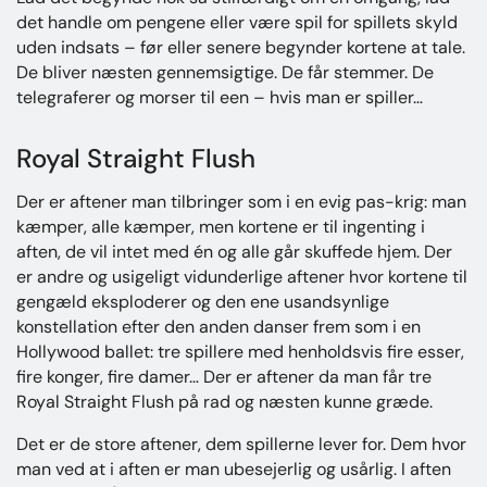
det handle om pengene eller være spil for spillets skyld
uden indsats – før eller senere begynder kortene at tale.
De bliver næsten gennemsigtige. De får stemmer. De
telegraferer og morser til een – hvis man er spiller…
Royal Straight Flush
Der er aftener man tilbringer som i en evig pas-krig: man
kæmper, alle kæmper, men kortene er til ingenting i
aften, de vil intet med én og alle går skuffede hjem. Der
er andre og usigeligt vidunderlige aftener hvor kortene til
gengæld eksploderer og den ene usandsynlige
konstellation efter den anden danser frem som i en
Hollywood ballet: tre spillere med henholdsvis fire esser,
fire konger, fire damer… Der er aftener da man får tre
Royal Straight Flush på rad og næsten kunne græde.
Det er de store aftener, dem spillerne lever for. Dem hvor
man ved at i aften er man ubesejerlig og usårlig. I aften