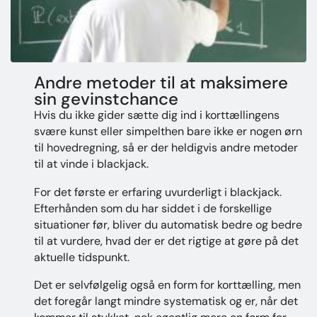
Andre metoder til at maksimere
sin gevinstchance
Hvis du ikke gider sætte dig ind i korttællingens
svære kunst eller simpelthen bare ikke er nogen ørn
til hovedregning, så er der heldigvis andre metoder
til at vinde i blackjack.
For det første er erfaring uvurderligt i blackjack.
Efterhånden som du har siddet i de forskellige
situationer før, bliver du automatisk bedre og bedre
til at vurdere, hvad der er det rigtige at gøre på det
aktuelle tidspunkt.
Det er selvfølgelig også en form for korttælling, men
det foregår langt mindre systematisk og er, når det