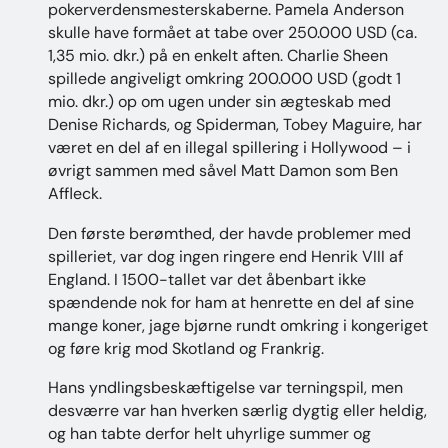
pokerverdensmesterskaberne. Pamela Anderson
skulle have formået at tabe over 250.000 USD (ca.
1,35 mio. dkr.) på en enkelt aften. Charlie Sheen
spillede angiveligt omkring 200.000 USD (godt 1
mio. dkr.) op om ugen under sin ægteskab med
Denise Richards, og Spiderman, Tobey Maguire, har
været en del af en illegal spillering i Hollywood – i
øvrigt sammen med såvel Matt Damon som Ben
Affleck.
Den første berømthed, der havde problemer med
spilleriet, var dog ingen ringere end Henrik VIII af
England. I 1500-tallet var det åbenbart ikke
spændende nok for ham at henrette en del af sine
mange koner, jage bjørne rundt omkring i kongeriget
og føre krig mod Skotland og Frankrig.
Hans yndlingsbeskæftigelse var terningspil, men
desværre var han hverken særlig dygtig eller heldig,
og han tabte derfor helt uhyrlige summer og