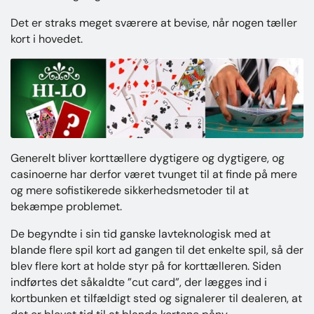
Det er straks meget sværere at bevise, når nogen tæller
kort i hovedet.
Generelt bliver korttællere dygtigere og dygtigere, og
casinoerne har derfor været tvunget til at finde på mere
og mere sofistikerede sikkerhedsmetoder til at
bekæmpe problemet.
De begyndte i sin tid ganske lavteknologisk med at
blande flere spil kort ad gangen til det enkelte spil, så der
blev flere kort at holde styr på for korttælleren. Siden
indførtes det såkaldte ”cut card”, der lægges ind i
kortbunken et tilfældigt sted og signalerer til dealeren, at