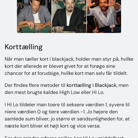
Korttælling
Når man tæller kort i blackjack, holder man styr på, hvilke
kort der allerede er blevet givet for at forøge sine
chancer for at forudsige, hvilke kort man selv får tildelt.
Der findes flere metoder til
korttælling i Blackjack
, men
den mest brugte kaldes High Low eller Hi Lo.
I Hi Lo tildeler man toere til seksere værdien 1, syvere til
niere værdien 0 og tiere værdien -1. Jo højere den
samlede sum bliver, jo større er sandsynligheden for, at
næste kort bliver et højt kort og vice versa.