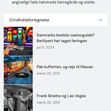
angiveligt hele halvtreds herregårde og slotte.
Indholdsfortegnelse
Korttælling
Danmarks bedste casinoguide?
Andre metoder til at maksimere sin gevinstchance
BetXpert har taget føringen
juli 11, 2024
Berømtheder i spilleverdenen
Pak kufferten, og rejs til Macao
marts 22, 2021
Frank Sinatra og Las Vegas
marts 22, 2021